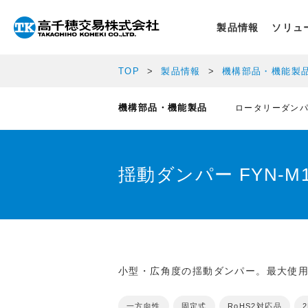
製品情報
ソリュ
TOP
製品情報
機構部品・機能製
機構部品・機能製品
ロータリーダン
揺動ダンパー FYN-
小型・広角度の揺動ダンパー。最大使用角
一方向性
固定式
RoHS2対応品