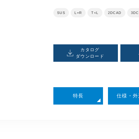
SUS
L=R
T<L
2DCAD
3D
カタログ
ダウンロード
特長
仕様・外