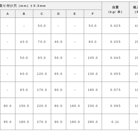
 取り付け穴（mm）± 0.3mm
自重
箱
（kg/ 本）
（
A
B
C
D
E
F
－
－
50.0
－
－
50.0
0.025
4
－
40.0
70.0
40.0
－
80.0
0.035
2
－
50.0
95.0
50.0
－
105.0
0.045
2
－
60.0
120.0
65.0
－
130.0
0.055
2
－
95.0
170.0
90.0
－
180.0
0.075
1
80.0
150.0
220.0
80.0
160.0
230.0
0.095
1
95.0
180.0
270.0
90.0
180.0
280.0
0.11
1