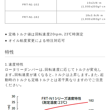
10±2cN･m
FRT-N1-102
(1,000±200gf･cm)
18±3.6cN･m
FRT-N1-182
(1,800±360gf･cm)
定格トルク値は回転速度20rpm､23℃時測定
オイル粘度変更による特注対応可
特性
1.速度特性
ロータリーダンパーは､回転速度に応じてトルクが変化し
ます｡回転速度が速くなると､トルクは上昇します｡また､起
動時のトルクも定格トルクとは若干異なりますのでご注意
ください｡