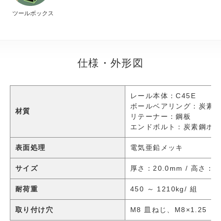
ツールボックス
仕様・外形図
レール本体：C45E
ボールベアリング：炭素
材質
リテーナー：鋼板
エンドボルト：炭素鋼ボルト(
表面処理
電気亜鉛メッキ
サイズ
厚さ：20.0mm / 高さ：8
耐荷重
450 ～ 1210kg/ 組
取り付け穴
M8 皿ねじ、M8×1.25