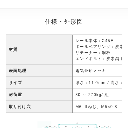
仕様・外形図
レール本体：C45E
ボールベアリング：炭素
材質
リテーナー：鋼板
エンドボルト：炭素鋼ボルト(
表面処理
電気亜鉛メッキ
サイズ
厚さ：11.0mm / 高さ：4
耐荷重
80 ～ 270kg/ 組
取り付け穴
M6 皿ねじ、M5×0.8