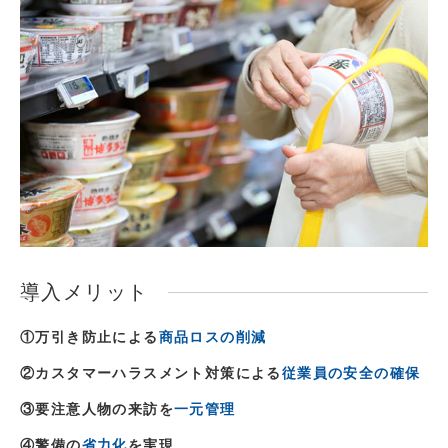
導入メリット
①万引き防止による
商品ロスの削減
②カスタマーハラスメント対策による
従業員の安全の確保
③要注意人物の来訪を
一元管理
④警備の
省力化
を実現