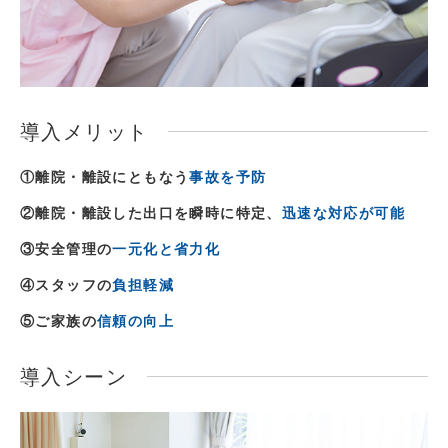
導入メリット
①離院・離設にともなう
事故を予防
②離院・離設した出口を瞬時に特定、
迅速な対応が可能
③安全管理の
一元化と省力化
④スタッフの
負担軽減
⑤ご家族の
信頼の向上
導入シーン