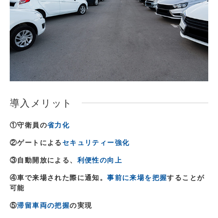
導入メリット
①守衛員の
省力化
②ゲートによる
セキュリティー強化
③自動開放による、
利便性の向上
④車で来場された際に通知。
事前に来場を把握
することが
可能
⑤
滞留車両の把握
の実現