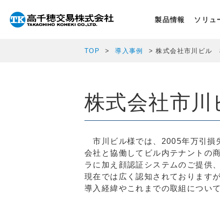
製品情報
ソリュ
TOP
導入事例
株式会社市川ビル 
株式会社市川
市川ビル様では、200
5
年万引損
会社と協働してビル内テナントの
ラに加え顔認証システムのご提供、
現在では広く認知されておりますが
導入経緯やこれまでの取組につい