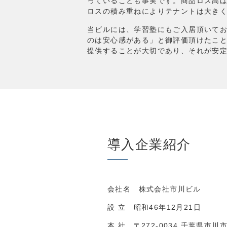
っていることも事実です。商品ロス高は
ロスの積み重ねによりテナントは大き
当ビルには、学習塾にもご入居頂いてお
のは安心感がある」と御評価頂けたこ
提供することが大切であり、それが安
導入企業紹介
会社名 株式会社市川ビル
設 立 昭和46年12月21日
本 社 〒272-0034 千葉県市川市