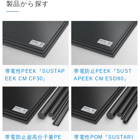
製品から探す
導電性PEEK『SUSTAP
帯電防止PEEK『SUST
EEK CM CF30』
APEEK CM ESD90』
帯電防止超高分子量PE
導電性POM『SUSTARI