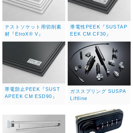
テストソケット用切削素
導電性PEEK『SUSTAP
材『EtroX® V』
EEK CM CF30』
帯電防止PEEK『SUST
ガススプリング SUSPA
APEEK CM ESD90』
Liftline