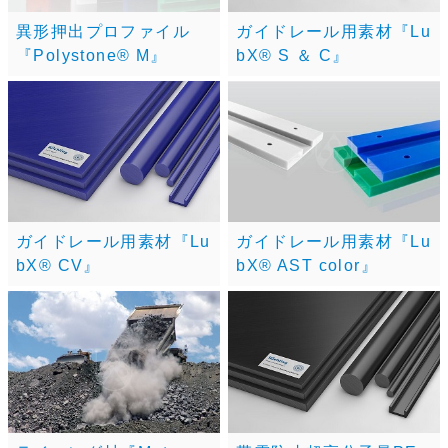
異形押出プロファイル
ガイドレール用素材『Lu
『Polystone® M』
bX® S ＆ C』
ガイドレール用素材『Lu
ガイドレール用素材『Lu
bX® CV』
bX® AST color』