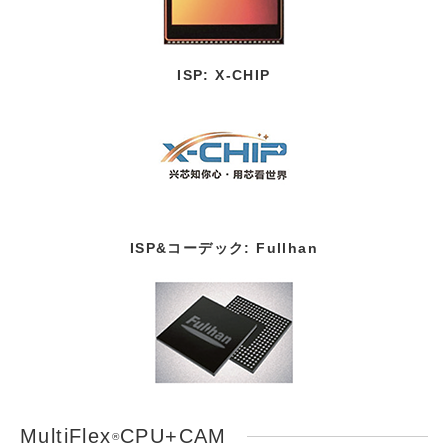
ISP: X-CHIP
ISP&コーデック: Fullhan
MultiFlex
CPU+CAM
®