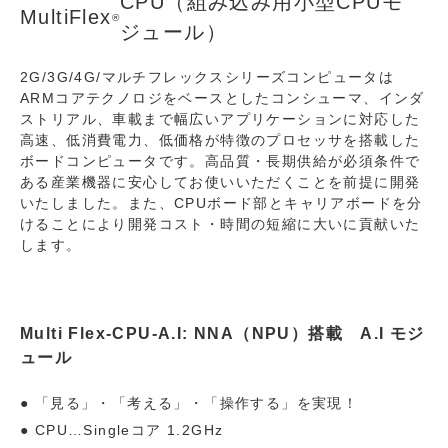
CPU（組み込み用小型CPUモ
MultiFlex
®
ジュール）
2G/3G/4G/マルチフレックスシリーズコンピュータは
ARMコアテクノロジをベースとしたコンシューマ、インダ
ストリアル、車載まで幅広いアプリケーションに対応した
高速、低消費電力、低価格が特徴のプロセッサを搭載した
ボードコンピュータです。高品質・長期供給が必須条件で
ある産業機器に安心してお使いいただくことを前提に開発
いたしました。また、CPUボード部とキャリアボードを分
けることにより開発コスト・時間の短縮に大いに貢献いた
します。
Multi Flex-CPU-A.I: NNA（NPU）搭載 A.I モジ
ュール
「見る」・「考える」・「操作する」を実現！
CPU…Singleコア 1.2GHz