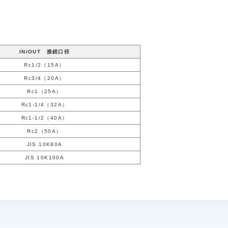
IN/OUT 接続口径
Rc1/2（15A）
Rc3/4（20A）
Rc1（25A）
Rc1-1/4（32A）
Rc1-1/2（40A）
Rc2（50A）
JIS 10K80A
JIS 10K100A