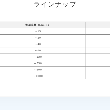
ラインナップ
推奨流量（L/min）
～15
～20
～40
～60
～120
～250
～500
～1000