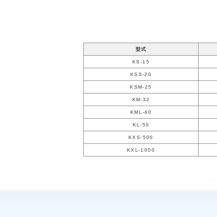
型式
KS-15
KSS-20
KSM-25
KM-32
KML-40
KL-50
KXS-500
KXL-1000