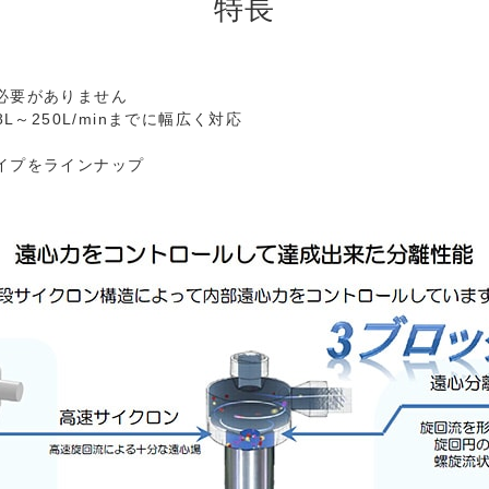
特長
必要がありません
L～250L/minまでに幅広く対応
イプをラインナップ