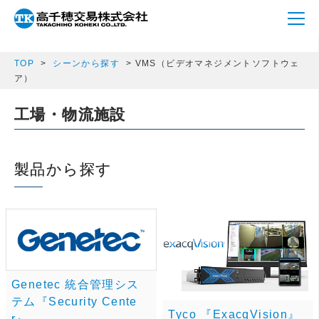
array(1) { ["s_c_category"]=> string(3) "vms" }
TOP
シーンから探す
VMS（ビデオマネジメントソフトウェ
ア）
工場・物流施設
製品から探す
Genetec 統合管理シス
テム『Security Cente
Tyco 『ExacqVision』
r』