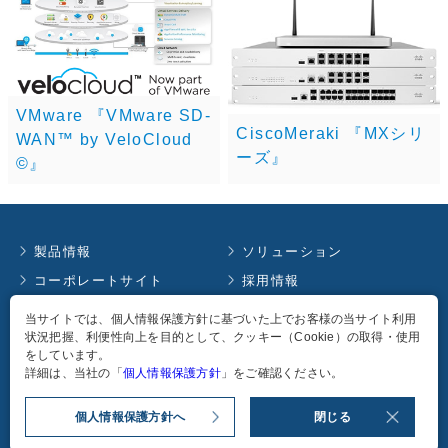
VMware 『VMware SD-
CiscoMeraki 『MXシリ
WAN™ by VeloCloud
ーズ』
©』
製品情報
ソリューション
コーポレートサイト
採用情報
お知らせ
イベント情報
当サイトでは、個人情報保護方針に基づいた上でお客様の当サイト利用
状況把握、利便性向上を目的として、クッキー（Cookie）の取得・使用
コラム
English
をしています。
個人情報保護方針
詳細は、当社の「
個人情報保護方針
」をご確認ください。
個人情報保護方針へ
閉じる
Copyright
2026
TAKACHIHO KOHEKI CO., LTD. all rights reserved.