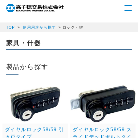
array(1) { ["m_p_category"]=> string(4) "lock" }
TOP
使用用途から探す
ロック・鍵
家具・什器
製品から探す
ダイヤルロック58/59 引
ダイヤルロック58/59 ス
き戸タイプ
ライドデッドボルトタイ