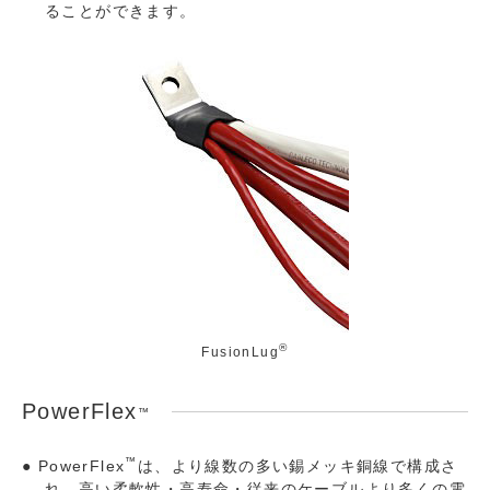
ることができます。
®
FusionLug
PowerFlex
™
™
PowerFlex
は、より線数の多い錫メッキ銅線で構成さ
れ、高い柔軟性・高寿命・従来のケーブルより多くの電