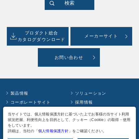
検索
プロダクト総合
メーカーサイト
カタログダウンロード
お問い合わせ
製品情報
ソリューション
コーポレートサイト
採用情報
お知らせ
イベント情報
当サイトでは、個人情報保護方針に基づいた上でお客様の当サイト利用
状況把握、利便性向上を目的として、クッキー（Cookie）の取得・使用
コラム
English
をしています。
個人情報保護方針
詳細は、当社の「
個人情報保護方針
」をご確認ください。