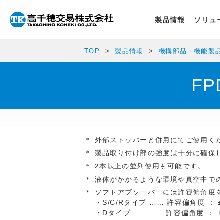
製品情報
ソリュ
TOP
製品情報
機構部品・機能製
F
外部ストッパーと併用にてご使用く
製品取り付け部の強度は十分に確保
2本以上の並列使用も可能です。
液体がかかるような環境や真空中で
ソフトアブソーバーには許容偏角度
・S/C/Rタイプ …… 許容偏角度 ： ±
・Dタイプ ………… 許容偏角度 ： ±