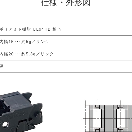
仕様・外形図
ポリアミド樹脂 UL94HB 相当
内幅15･･･約5g／リンク
内幅20･･･約5.3g／リンク
黒