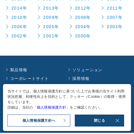
2014年
2013年
2012年
2011年
2010年
2009年
2008年
2007年
2006年
2005年
2004年
2003年
2002年
2001年
2000年
製品情報
ソリューション
コーポレートサイト
採用情報
お知らせ
イベント情報
当サイトでは、個人情報保護方針に基づいた上でお客様の当サイト利用
コラム
English
状況把握、利便性向上を目的として、クッキー（Cookie）の取得・使用
をしています。
個人情報保護方針
詳細は、当社の「
個人情報保護方針
」をご確認ください。
個人情報保護方針へ
閉じる
Copyright
2026
TAKACHIHO KOHEKI CO., LTD. all rights reserved.