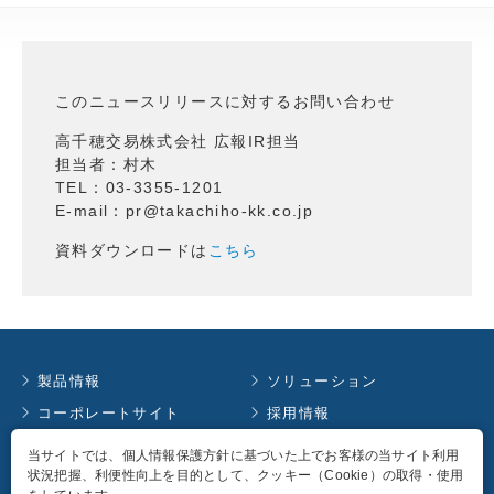
このニュースリリースに対するお問い合わせ
高千穂交易株式会社 広報IR担当
担当者：村木
TEL：03-3355-1201
E-mail：pr@takachiho-kk.co.jp
資料ダウンロードは
こちら
製品情報
ソリューション
コーポレートサイト
採用情報
お知らせ
イベント情報
当サイトでは、個人情報保護方針に基づいた上でお客様の当サイト利用
状況把握、利便性向上を目的として、クッキー（Cookie）の取得・使用
コラム
English