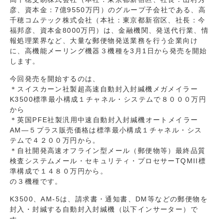
彦、資本金：7億9550万円）のグループ子会社である、高
千穂コムテック株式会社（本社：東京都新宿区、社長：今
福邦彦、資本金8000万円）は、金融機関、発送代行業、情
報処理業界など、大量な郵便物発送業務を行う企業向け
に、高機能メーリング機器３機種を3月1日から発売を開始
します。
今回発売を開始するのは、
＊スイスカーン社製超高速自動封入封緘機メガメイラー
K3500標準最小構成１チャネル・システムで８０００万円
から
＊英国PFE社製汎用中速自動封入封緘機オートメイラー
AM―５プラス販売価格は標準最小構成１チャネル・シス
テムで４２００万円から。
＊自社開発高速オフライン型メール（郵便物等）最終品質
検査システムメール・セキュリティ・プロセサーTQMII標
準構成で１４８０万円から。
の３機種です。
K3500、AM-5は、請求書・通知書、DM等などの郵便物を
封入・封緘する自動封入封緘機（以下インサーター）で