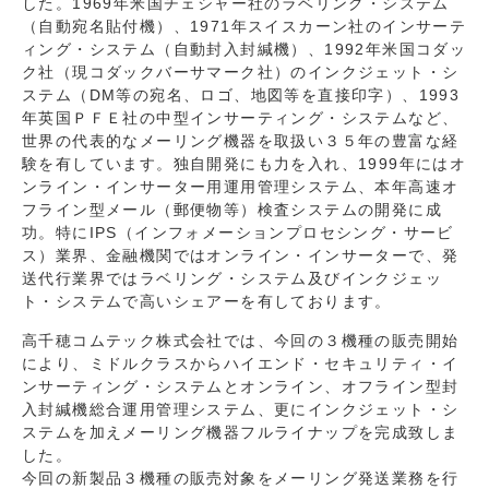
した。1969年米国チェシャー社のラベリング・システム
（自動宛名貼付機）、1971年スイスカーン社のインサーテ
ィング・システム（自動封入封緘機）、1992年米国コダッ
ク社（現コダックバーサマーク社）のインクジェット・シ
ステム（DM等の宛名、ロゴ、地図等を直接印字）、1993
年英国ＰＦＥ社の中型インサーティング・システムなど、
世界の代表的なメーリング機器を取扱い３５年の豊富な経
験を有しています。独自開発にも力を入れ、1999年にはオ
ンライン・インサーター用運用管理システム、本年高速オ
フライン型メール（郵便物等）検査システムの開発に成
功。特にIPS（インフォメーションプロセシング・サービ
ス）業界、金融機関ではオンライン・インサーターで、発
送代行業界ではラベリング・システム及びインクジェッ
ト・システムで高いシェアーを有しております。
高千穂コムテック株式会社では、今回の３機種の販売開始
により、ミドルクラスからハイエンド・セキュリティ・イ
ンサーティング・システムとオンライン、オフライン型封
入封緘機総合運用管理システム、更にインクジェット・シ
ステムを加えメーリング機器フルライナップを完成致しま
した。
今回の新製品３機種の販売対象をメーリング発送業務を行