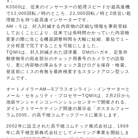
す。
K3500は、従来のインサーターの処理スピードが超高速機
で12,000回転／時のところ、22,000回転／時と2倍近い処
理能力を持つ超高速インサーターです。
AM－５は、封入封緘する内容物の詳細な情報を事前登録
しておくことにより、従来では長時間かかっていた内容物
変更の際に生じる機器調整時間を大幅に短縮、最短で１～
２分程度で完了することを可能にしました。
TQMIIは、封入封緘された請求書、DMのハガキ、定形外
郵便物等の宛名部分のチェック用番号のカメラでの読取
り、更に内容物の厚みをチェック及びログを保存・検索。
発送前にミスの有無を最終検査するスタンドアロン型シス
テムです。
オートメイラーAM―5プラスオンライン・インサーターと
メール・セキュリティ・プロセサーTQMIIは、2月2日から
池袋サンシャインコンベンションセンターで開催される、
ダイレクトマーケティング関連の展示会「ポスタルフォー
ラム2005」の高千穂コムテックブースに展示します。
2002年に設立された高千穂コムテック株式会社は、1969
年に高千穂交易株式会社としてメーリング事業を開始しま