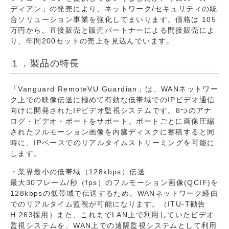
ディアン」の発売により、ネットワーク/セキュリティの統
合ソリューション事業を強化してまいります。価格は 105
万円から。直接販売と販売パートナーによる間接販売によ
り、年間200セットの売上を見込んでいます。
１．製品の特長
「Vanguard RemoteVU Guardian」は、WANネットワー
ク上での映像伝送に極めて有効な低帯域でのIPビデオ通信
向けに開発されたIPビデオ監視システムです。8つのアナ
ログ・ビデオ・ポートをサポート。ポートごとに画像圧縮
されたフルモーション画像を内臓ディスクに蓄積すると同
時に、IPベースでのリアルタイムストリーミングを可能に
します。
・業界最小の低帯域（128kbps）伝送
最大30フレーム/秒（fps）のフルモーション画像(QCIF)を
128kbpsの低帯域で伝送するため、WANネットワーク経由
でのリアルタイム監視が可能になります。（ITU-T勧告
H.263採用）また、これまでLAN上で利用していたビデオ
監視システムを、WAN上での遠隔監視システムとして利用