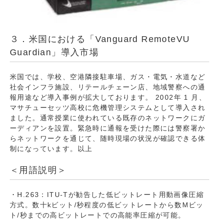
３．米国における「Vanguard RemoteVU
Guardian」導入市場
米国では、学校、空港隣接駐車場、ガス・電気・水道など
社会インフラ施設、リテールチェーン店、地域警察への通
報用途など導入事例が拡大しております。 2002年 1 月、
マサチューセッツ高校に危機管理システムとして導入され
ました。通常授業に使われている既存のネットワークにガ
ーディアンを設置。緊急時に通報を受けた際には警察署か
らネットワークを通じて、随時現場の状況が確認できる体
制になっています。以上
＜用語説明＞
・H.263：ITU-Tが勧告した低ビットレート用動画像圧縮
方式。数十kビット/秒程度の低ビットレートから数Mビッ
ト/秒までの高ビットレートでの高能率圧縮が可能。