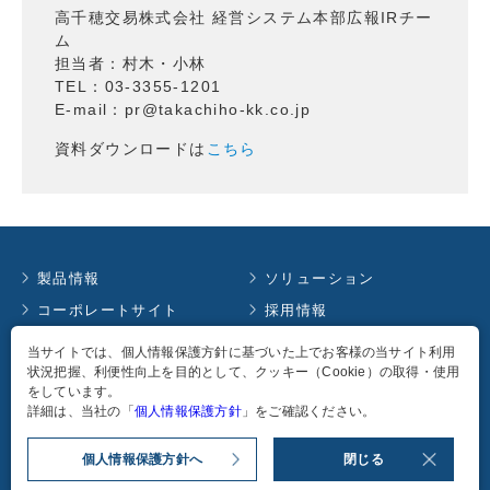
高千穂交易株式会社 経営システム本部広報IRチー
ム
担当者：村木・小林
TEL：03-3355-1201
E-mail：pr@takachiho-kk.co.jp
資料ダウンロードは
こちら
製品情報
ソリューション
コーポレートサイト
採用情報
お知らせ
イベント情報
当サイトでは、個人情報保護方針に基づいた上でお客様の当サイト利用
状況把握、利便性向上を目的として、クッキー（Cookie）の取得・使用
コラム
English
をしています。
個人情報保護方針
詳細は、当社の「
個人情報保護方針
」をご確認ください。
個人情報保護方針へ
閉じる
Copyright
2026
TAKACHIHO KOHEKI CO., LTD. all rights reserved.