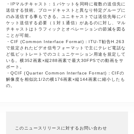
・IPマルチキャスト：１パケットを同時に複数の送信先に
送信する技術。ブロードキャストと異なり特定グループに
のみ送信する事もできる。ユニキャストでは送信先毎にパ
ケット送信する必要（１対１通信）があるのに対し、マル
チキャストはトラフィックとオペレーションの節減を図る
ことが可能。
・CIF (Common Interface Format)：ITU-T勧告H.263
で規定されたビデオ信号フォーマットで主にテレビ電話な
ど低ビットレートでのコミュニケーション用途を規定して
いる。横352画素×縦288画素で最大30FPSでの動画をサ
ポート。
・QCIF (Quarter Common Interface Format)：CIFの
解像度を相似比1/2の横176画素×縦144画素に縮小したも
の。
このニュースリリースに対するお問い合わせ