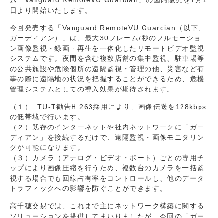
ム「Vanguard RemoteVU Guardian」の国内販売を7月1
日より開始いたします。
今回発売する「Vanguard RemoteVU Guardian（以下、
ガーディアン）」は、最大30フレーム/秒のフルモーショ
ン画像監視・録画・再生を一体化したリモートビデオ監視
システムです。夜間を含む複数店舗の集中監視、駐車場等
の公共施設や危険個所の遠隔監視・管理の他、災害など有
事の際に遠隔地の状況を把握することができるため、危機
管理システムとしての導入効果が期待されます。
（１） ITU-T勧告H.263採用により、画像伝送を128kbps
の低帯域で行います。
（２）既存のインターネットや社内ネットワークに「ガー
ディアン」を接続するだけで、遠隔監視・画像モニタリン
グが可能になります。
（３）カメラ（アナログ・ビデオ・ポート）ごとの専用チ
ップにより画像圧縮を行うため、複数台のカメラを一括監
視する場合でも回線占有率をコントロールし、他のデータ
トラフィックへの影響を防ぐことができます。
高千穂交易では、これまで主にネットワーク構築に関する
ソリューションを提供してまいりましたが、今回の「ガー