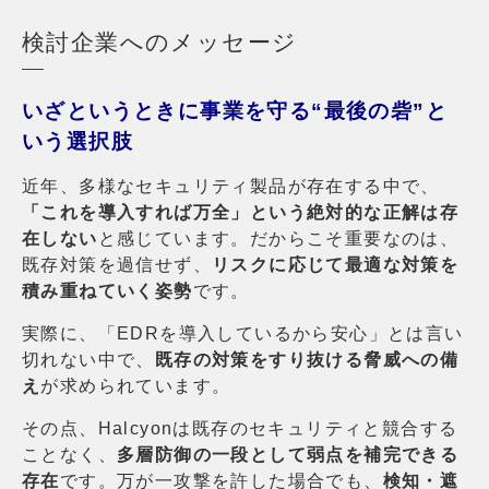
検討企業へのメッセージ
いざというときに事業を守る“最後の砦”と
いう選択肢
近年、多様なセキュリティ製品が存在する中で、
「これを導入すれば万全」という絶対的な正解は存
在しない
と感じています。だからこそ重要なのは、
既存対策を過信せず、
リスクに応じて最適な対策を
積み重ねていく姿勢
です。
実際に、「EDRを導入しているから安心」とは言い
切れない中で、
既存の対策をすり抜ける脅威への備
え
が求められています。
その点、Halcyonは既存のセキュリティと競合する
ことなく、
多層防御の一段として弱点を補完できる
存在
です。万が一攻撃を許した場合でも、
検知・遮