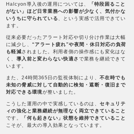
Halcyon導入後の運用については、
「特段困ること
がない」ほど日常業務への影響が少なく、
気付かな
いうちに守られている
、という実感で活用できてい
ます。
従来必要だったアラート対応や切り分け作業は大幅
に減少し、
“アラート疲れ”や夜間・休日対応の負荷
も軽減
されました。利用者側の操作感にも変化はな
く、
導入前と変わらない快適さ
で業務を継続できて
います。
また、24時間365日の監視体制により、
不在時でも
未知の脅威に対して自動的に検知・遮断・復旧まで
対応できる環境
が整いました。
こうした運用の中で実感しているのは、
セキュリテ
ィの強化と業務継続が無理なく両立できていること
です。
「何も起きない」状態を維持できていること
こそが、最大の導入効果となっています。