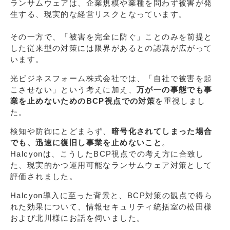
ランサムウェアは、企業規模や業種を問わず被害が発
生する、現実的な経営リスクとなっています。
その一方で、「被害を完全に防ぐ」ことのみを前提と
した従来型の対策には限界があるとの認識が広がって
います。
光ビジネスフォーム株式会社では、「自社で被害を起
こさせない」という考えに加え、
万が一の事態でも事
業を止めないためのBCP視点での対策
を重視しまし
た。
検知や防御にとどまらず、
暗号化されてしまった場合
でも、迅速に復旧し事業を止めないこと
。
Halcyonは、こうしたBCP視点での考え方に合致し
た、現実的かつ運用可能なランサムウェア対策として
評価されました。
Halcyon導入に至った背景と、BCP対策の観点で得ら
れた効果について、情報セキュリティ統括室の松田様
および北川様にお話を伺いました。