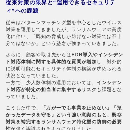
従来対策の限界と“運用できるセキュリテ
ィ”への課題
従来はパターンマッチング型を中心としたウイルス
対策を運用してきましたが、ランサムウェアの高度
化に伴い、「既知の脅威しか防げない対策では不十
分ではないか」という懸念が強まっていきました。
さらに、顧客や取引先からは
EDR導入やインシデン
ト対応体制に関する具体的な質問が増加
し、対外的
に説明可能なセキュリティ体制の構築が求められる
状況となっていました。
一方で、少人数体制の運用においては、
インシデン
ト対応が特定の担当者に集中するリスク
も課題とな
っていました。
こうした中で、
「万が一でも事業を止めない」「預
かったデータを守る」という強い意識のもと、既存
対策を補完するランサムウェア特化型の防御の必要
性
が強く認識されるようになりました。