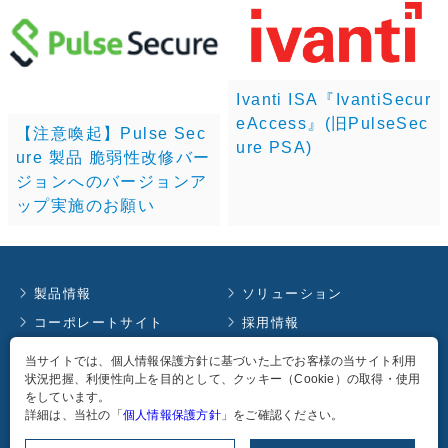
Ivanti ISA『IvantiSecur
eAccess』(旧PulseSec
【注意喚起】Pulse Sec
ure PSA)
ure 製品 脆弱性改修バー
ジョンへのバージョンア
ップ実施のお願い
製品情報
ソリューション
コーポレートサイト
採用情報
お知らせ
イベント情報
当サイトでは、個人情報保護方針に基づいた上でお客様の当サイト利用
状況把握、利便性向上を目的として、クッキー（Cookie）の取得・使用
コラム
English
をしています。
個人情報保護方針
詳細は、当社の「
個人情報保護方針
」をご確認ください。