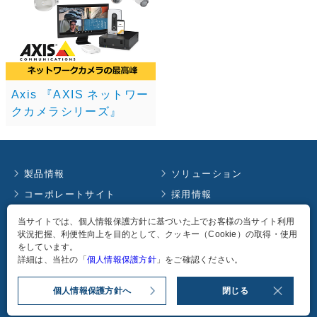
Axis 『AXIS ネットワー
クカメラシリーズ』
製品情報
ソリューション
コーポレートサイト
採用情報
お知らせ
イベント情報
当サイトでは、個人情報保護方針に基づいた上でお客様の当サイト利用
状況把握、利便性向上を目的として、クッキー（Cookie）の取得・使用
コラム
English
をしています。
個人情報保護方針
詳細は、当社の「
個人情報保護方針
」をご確認ください。
個人情報保護方針へ
閉じる
Copyright
2026
TAKACHIHO KOHEKI CO., LTD. all rights reserved.