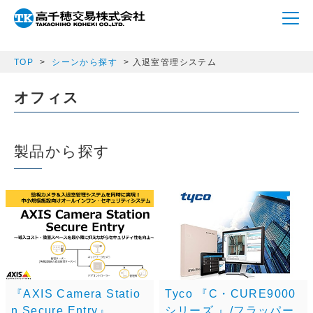
array(1) { ["a_m_category"]=> string(10) "entry_exit" }
TOP
シーンから探す
入退室管理システム
オフィス
製品から探す
Tyco 『C・CURE9000
『AXIS Camera Statio
シリーズ 』/フラッパー
n Secure Entry』