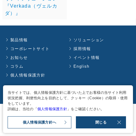
『Verkada（ヴェルカ
ダ）』
製品情報
ソリューション
コーポレートサイト
採用情報
お知らせ
イベント情報
コラム
English
個人情報保護方針
当サイトでは、個人情報保護方針に基づいた上でお客様の当サイト利用
Copyright
2026
TAKACHIHO KOHEKI CO., LTD. all rights reserved.
状況把握、利便性向上を目的として、クッキー（Cookie）の取得・使用
をしています。
詳細は、当社の「
個人情報保護方針
」をご確認ください。
個人情報保護方針へ
閉じる